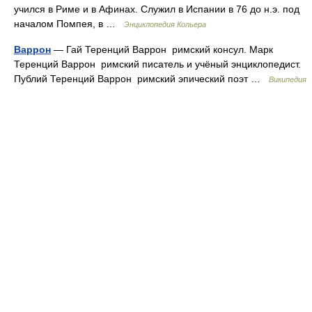
учился в Риме и в Афинах. Служил в Испании в 76 до н.э. под
началом Помпея, в …
Энциклопедия Кольера
Варрон
— Гай Теренций Варрон римский консул. Марк
Теренций Варрон римский писатель и учёный энциклопедист.
Публий Теренций Варрон римский эпический поэт …
Википедия