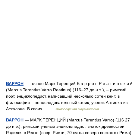
ВАРРОН
— точнее Марк Теренций В а р р о н Р е а т и н с к и й
(Marcus Terentius Varro Reatinus) (116–27 до н.э.), – римский
поэт, энциклопедист, написавший несколько сотен книг; в
философии – непоследовательный стоик, ученик Антиоха из
Аскалона. В своих… …
Философская энциклопедия
ВАРРОН
— МАРК ТЕРЕНЦИЙ (Marcus Terentius Varro) (116 27
до н.э.), римский ученый энциклопедист, знаток древностей.
Родился в Реате (совр. Риети, 70 км на северо восток от Рима),