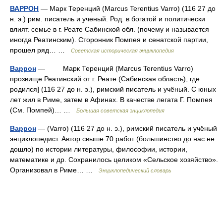
ВАРРОН
— Марк Теренций (Marcus Terentius Varro) (116 27 до
н. э.) рим. писатель и ученый. Род. в богатой и политически
влият. семье в г. Реате Сабинской обл. (почему и называется
иногда Реатинским). Сторонник Помпея и сенатской партии,
прошел ряд… …
Советская историческая энциклопедия
Варрон
— Марк Теренций (Marcus Terentius Varro)
прозвище Реатинский от г. Реате (Сабинская область), где
родился] (116 27 до н. э.), римский писатель и учёный. С юных
лет жил в Риме, затем в Афинах. В качестве легата Г. Помпея
(См. Помпей)… …
Большая советская энциклопедия
Варрон
— (Varro) (116 27 до н. э.), римский писатель и учёный
энциклопедист. Автор свыше 70 работ (большинство до нас не
дошло) по истории литературы, философии, истории,
математике и др. Сохранилось целиком «Сельское хозяйство».
Организовал в Риме… …
Энциклопедический словарь