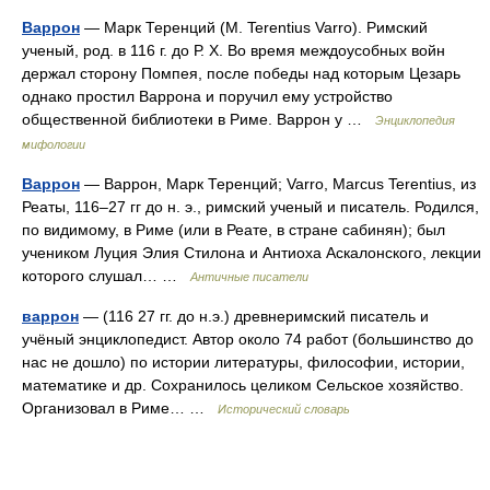
Варрон
— Марк Теренций (М. Terentius Varro). Римский
ученый, род. в 116 г. до Р. X. Во время междоусобных войн
держал сторону Помпея, после победы над которым Цезарь
однако простил Варрона и поручил ему устройство
общественной библиотеки в Риме. Варрон у …
Энциклопедия
мифологии
Варрон
— Варрон, Марк Теренций; Varro, Marcus Terentius, из
Реаты, 116–27 гг до н. э., римский ученый и писатель. Родился,
по видимому, в Риме (или в Реате, в стране сабинян); был
учеником Луция Элия Стилона и Антиоха Аскалонского, лекции
которого слушал… …
Античные писатели
варрон
— (116 27 гг. до н.э.) древнеримский писатель и
учёный энциклопедист. Автор около 74 работ (большинство до
нас не дошло) по истории литературы, философии, истории,
математике и др. Сохранилось целиком Сельское хозяйство.
Организовал в Риме… …
Исторический словарь