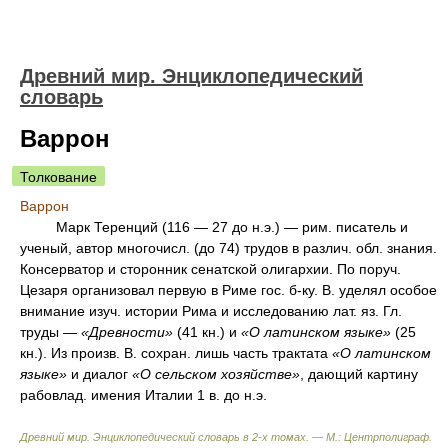
Древний мир. Энциклопедический
словарь
Варрон
Толкование
Варрон
Марк Теренций (116 — 27 до н.э.) — рим. писатель и
ученый, автор многочисл. (до 74) трудов в различ. обл. знания.
Консерватор и сторонник сенатской олигархии. По поруч.
Цезаря организовал первую в Риме гос. б-ку. В. уделял особое
внимание изуч. истории Рима и исследованию лат. яз. Гл.
труды —
«Древности»
(41 кн.) и
«О латинском языке»
(25
кн.). Из произв. В. сохран. лишь часть трактата
«О латинском
языке»
и диалог
«О сельском хозяйстве»
, дающий картину
рабовлад. имения Италии 1 в. до н.э.
Древний мир. Энциклопедический словарь в 2-х томах. — М.: Центрполиграф
.